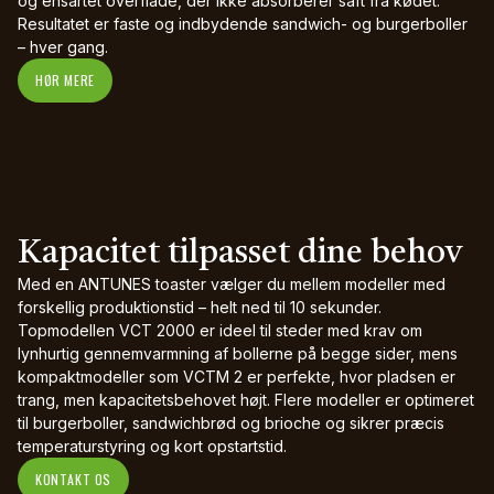
og ensartet overflade, der ikke absorberer saft fra kødet.
Resultatet er faste og indbydende sandwich- og burgerboller
– hver gang.
HØR MERE
Kapacitet tilpasset dine behov
Med en ANTUNES toaster vælger du mellem modeller med
forskellig produktionstid – helt ned til 10 sekunder.
Topmodellen VCT 2000 er ideel til steder med krav om
lynhurtig gennemvarmning af bollerne på begge sider, mens
kompaktmodeller som VCTM 2 er perfekte, hvor pladsen er
trang, men kapacitetsbehovet højt. Flere modeller er optimeret
til burgerboller, sandwichbrød og brioche og sikrer præcis
temperaturstyring og kort opstartstid.
KONTAKT OS