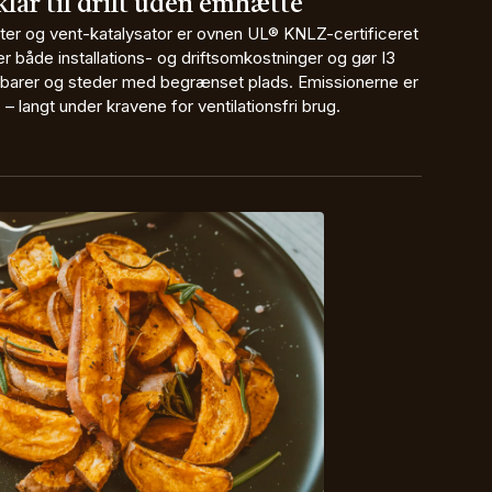
klar til drift uden emhætte
ter og vent-katalysator er ovnen UL® KNLZ-certificeret
arer både installations- og driftsomkostninger og gør I3
febarer og steder med begrænset plads. Emissionerne er
langt under kravene for ventilationsfri brug.