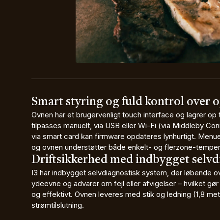
Smart styring og fuld kontrol over o
Ovnen har et brugervenligt touch interface og lagrer op t
tilpasses manuelt, via USB eller Wi-Fi (via Middleby C
via smart card kan firmware opdateres lynhurtigt. Menuer
og ovnen understøtter både enkelt- og flerzone-temper
Driftsikkerhed med indbygget selvd
I3 har indbygget selvdiagnostisk system, der løbende
ydeevne og advarer om fejl eller afvigelser – hvilket g
og effektivt. Ovnen leveres med stik og ledning (1,8 me
strømtilslutning.