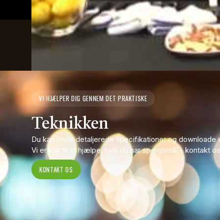
VI HJÆLPER DIG GENNEM DET PRAKTISKE
Teknikken
Du kan finde detaljerede specifikationer og downloade 
Vi er klar til at hjælpe, hvis du har spørgsmål - kontakt o
KONTAKT OS