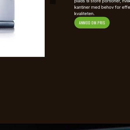
plads til store portioner, hv
kantiner med behov for eff
kvaliteten.
ANMOD OM PRIS