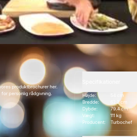
Specifikationer
vores produktbrochurer her.
s for personlig rådgivning.
Højde:
54
cm
Bredde:
62.2
cm
Dybde:
79.4
cm
Vægt:
111
kg
Producent:
Turbochef