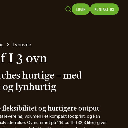
LOGIN
KONTAKT OS
ne
Lynovne
 I 3 ovn
tches hurtige – med
t og lynhurtig
 fleksibilitet og hurtigere output
 at levere høj volumen i et kompakt footprint, og kan
alv størrelse. Ovnrummet på 1,14 cu.ft. (32,3 liter) giver