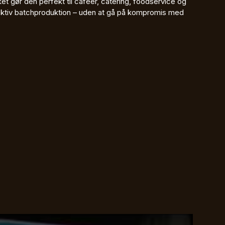
ilket gør den perfekt til caféer, catering, foodservice og
ektiv batchproduktion – uden at gå på kompromis med