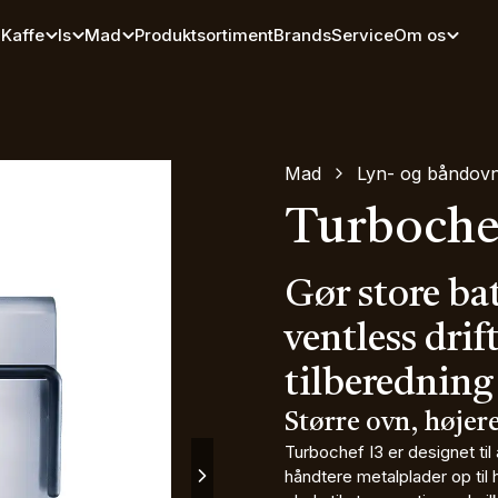
Kaffe
Is
Mad
Produktsortiment
Brands
Service
Om os
Mad
Lyn- og båndov
Turbochef
Gør store ba
ventless drif
tilberedning
Større ovn, højere
Turbochef I3 er designet til
håndtere metalplader op til h