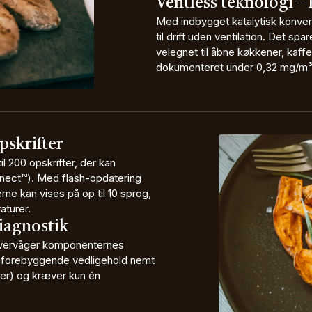
Ventless teknologi – 
Med indbygget katalytisk konver
til drift uden ventilation. Det sp
velegnet til åbne køkkener, kaf
dokumenteret under 0,32 mg/m³ – 
pskrifter
il 200 opskrifter, der kan
onnect™). Med flash-opdatering
ne kan vises på op til 10 sprog,
aturer.
iagnostik
 overvåger komponenternes
ør forebyggende vedligehold nemt
ter) og kræver kun én