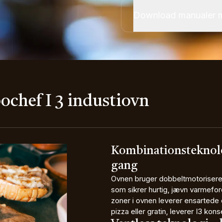
Download manualer 
ochef I 3 industiovn
Kombinationsteknolog
gang
Ovnen bruger dobbeltmotoriseret
som sikrer hurtig, jævn varmeforde
zoner i ovnen leverer ensartede 
pizza eller gratin, leverer I3 kons