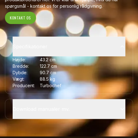
spørgsmål - kontakt os for personlig rådgivning.
KONTAKT OS
Specifikationer
Højde:
43.2
cm
Bredde:
122.7
cm
Dybde:
90.7
cm
Vægt:
88.5
kg
Producent:
Turbochef
Download manualer mv.