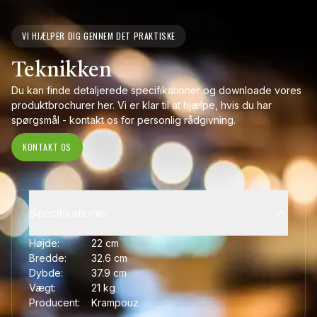
VI HJÆLPER DIG GENNEM DET PRAKTISKE
Teknikken
Du kan finde detaljerede specifikationer og downloade vores
produktbrochurer her. Vi er klar til at hjælpe, hvis du har
spørgsmål - kontakt os for personlig rådgivning.
KONTAKT OS
Specifikationer
Højde:
22
cm
Bredde:
32.6
cm
Dybde:
37.9
cm
Vægt:
21
kg
Producent:
Krampouz