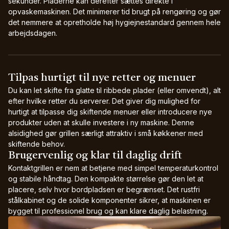
sekunder. Pladerne kan derefter sættes direkte i
opvaskemaskinen. Det minimerer tid brugt på rengøring og gør
det nemmere at opretholde høj hygiejnestandard gennem hele
arbejdsdagen.
Tilpas hurtigt til nye retter og menuer
Du kan let skifte fra glatte til ribbede plader (eller omvendt), alt
efter hvilke retter du serverer. Det giver dig mulighed for
hurtigt at tilpasse dig skiftende menuer eller introducere nye
produkter uden at skulle investere i ny maskine. Denne
alsidighed gør grillen særligt attraktiv i små køkkener med
skiftende behov.
Brugervenlig og klar til daglig drift
Kontaktgrillen er nem at betjene med simpel temperaturkontrol
og stabile håndtag. Den kompakte størrelse gør den let at
placere, selv hvor bordpladsen er begrænset. Det rustfri
stålkabinet og de solide komponenter sikrer, at maskinen er
bygget til professionel brug og kan klare daglig belastning.