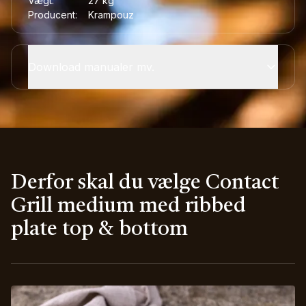
Vægt:
27
kg
Producent:
Krampouz
Download manualer mv.
Derfor skal du vælge Contact
Grill medium med ribbed
plate top & bottom