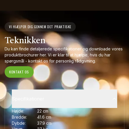
VI HJÆLPER DIG GENNEM DET PRAKTISKE
Teknikken
Du kan finde detaljerede specifikationer og downloade vores
produktbrochurer her. Vi er klar til at hjælpe, hvis du har
spørgsmål - kontakt os for personlig rådgivning.
KONTAKT OS
Specifikationer
Højde:
22
cm
Bredde:
41.6
cm
Dybde:
37.9
cm