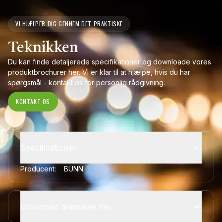
VI HJÆLPER DIG GENNEM DET PRAKTISKE
Teknikken
Du kan finde detaljerede specifikationer og downloade vores
produktbrochurer her. Vi er klar til at hjælpe, hvis du har
spørgsmål - kontakt os for personlig rådgivning.
KONTAKT OS
Specifikationer
Producent:
BUNN
Download manualer mv.