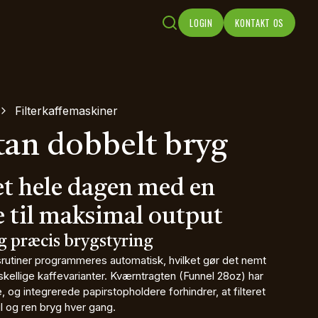
LOGIN
KONTAKT OS
Filterkaffemaskiner
an dobbelt bryg
t hele dagen med en
 til maksimal output
g præcis brygstyring
tiner programmeres automatisk, hvilket gør det nemt
orskellige kaffevarianter. Kværntragten (Funnel 28oz) har
e, og integrerede papirstopholdere forhindrer, at filteret
bil og ren bryg hver gang.