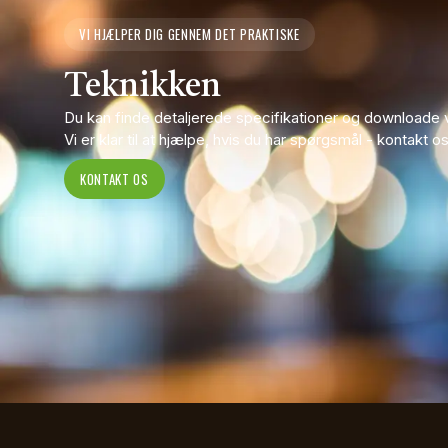
VI HJÆLPER DIG GENNEM DET PRAKTISKE
Teknikken
Du kan finde detaljerede specifikationer og downloade 
Vi er klar til at hjælpe, hvis du har spørgsmål - kontakt o
KONTAKT OS