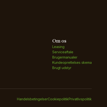
Om os
Leasing
Serviceaftale
Brugermanualer
Kundeoprettelses skema
Brugt udstyr
Handelsbetingelser
Cookiepolitik
Privatlivspolitik