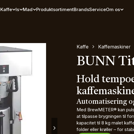
Kaffe
Is
Mad
Produktsortiment
Brands
Service
Om os
Kaffe
Kaffemaskiner
BUNN Tit
Hold tempoe
kaffemaskine
Automatisering o
Med BrewMETER® kan pulsru
at tilpasse brygningen til f
kapacitet til 8 kg malet kaff
folder eller krøller – for sta