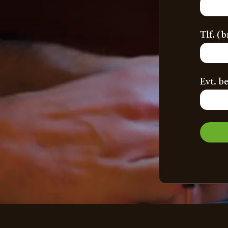
Tlf. (b
Evt. b