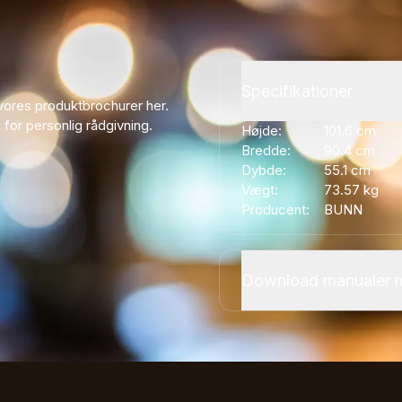
Specifikationer
vores produktbrochurer her.
s for personlig rådgivning.
Højde:
101.6
cm
Bredde:
90.4
cm
Dybde:
55.1
cm
Vægt:
73.57
kg
Producent:
BUNN
Download manualer 