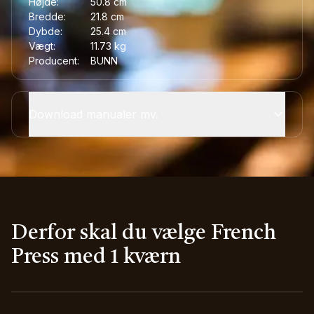
Højde:
50.8
cm
Bredde:
21.8
cm
Dybde:
25.4
cm
Vægt:
11.73
kg
Producent:
BUNN
Download manualer mv.
Derfor skal du vælge French
Press med 1 kværn