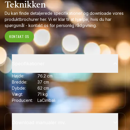
Teknikken
Du kan finde detaljerede specifikationer og downloade vores
produktbrochurer her. Vi er klar til at hjælpe, hvis du har
spørgsmål - kontakt os for personlig rådgivning.
KONTAKT OS
Specifikationer
Højde:
76.2
cm
Bredde:
37
cm
Dybde:
62
cm
Vægt:
71
kg
Producent:
LaCimbali
Download manualer mv.