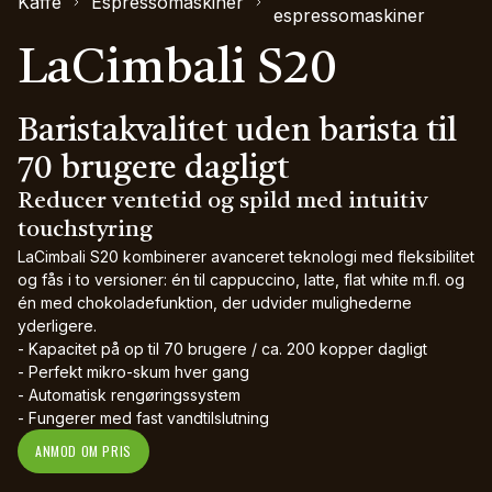
Kaffe
Espressomaskiner
espressomaskiner
LaCimbali S20
Baristakvalitet uden barista til
70 brugere dagligt
Reducer ventetid og spild med intuitiv
touchstyring
LaCimbali S20 kombinerer avanceret teknologi med fleksibilitet
og fås i to versioner: én til cappuccino, latte, flat white m.fl. og
én med chokoladefunktion, der udvider mulighederne
yderligere.
- Kapacitet på op til 70 brugere / ca. 200 kopper dagligt
- Perfekt mikro-skum hver gang
- Automatisk rengøringssystem
- Fungerer med fast vandtilslutning
ANMOD OM PRIS