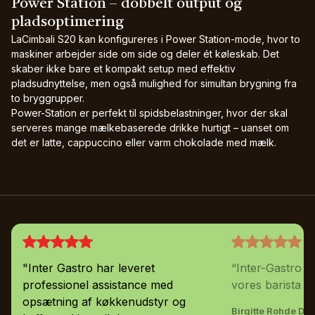
Power Station – dobbelt output og
pladsoptimering
LaCimbali S20 kan konfigureres i Power Station-mode, hvor to
maskiner arbejder side om side og deler ét køleskab. Det
skaber ikke bare et kompakt setup med effektiv
pladsudnyttelse, men også mulighed for simultan brygning fra
to bryggrupper.
Power-Station er perfekt til spidsbelastninger, hvor der skal
serveres mange mælkebaserede drikke hurtigt – uanset om
det er latte, cappuccino eller varm chokolade med mælk.
"Inter Gastro har leveret
“Inter-Gastro 
professionel assistance med
vores barista ka
opsætning af køkkenudstyr og
Birgitte Rohde Dur