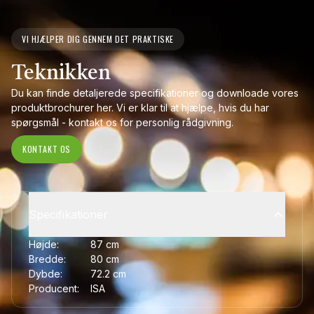
VI HJÆLPER DIG GENNEM DET PRAKTISKE
Teknikken
Du kan finde detaljerede specifikationer og downloade vores
produktbrochurer her. Vi er klar til at hjælpe, hvis du har
spørgsmål - kontakt os for personlig rådgivning.
KONTAKT OS
Specifikationer
Højde:
87
cm
Bredde:
80
cm
Dybde:
72.2
cm
Producent:
ISA